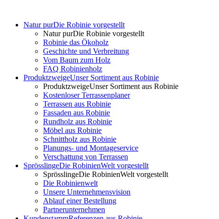
Natur pur
Die Robinie vorgestellt
Natur pur
Die Robinie vorgestellt
Robinie das Ökoholz
Geschichte und Verbreitung
Vom Baum zum Holz
FAQ Robinienholz
Produktzweige
Unser Sortiment aus Robinie
Produktzweige
Unser Sortiment aus Robinie
Kostenloser Terrassenplaner
Terrassen aus Robinie
Fassaden aus Robinie
Rundholz aus Robinie
Möbel aus Robinie
Schnittholz aus Robinie
Planungs- und Montageservice
Verschattung von Terrassen
Sprösslinge
Die RobinienWelt vorgestellt
Sprösslinge
Die RobinienWelt vorgestellt
Die Robinienwelt
Unsere Unternehmensvision
Ablauf einer Bestellung
Partnerunternehmen
Kundenstamm
Referenzen aus Robinie