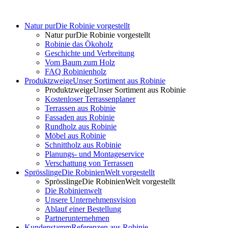
Natur pur
Die Robinie vorgestellt
Natur pur
Die Robinie vorgestellt
Robinie das Ökoholz
Geschichte und Verbreitung
Vom Baum zum Holz
FAQ Robinienholz
Produktzweige
Unser Sortiment aus Robinie
Produktzweige
Unser Sortiment aus Robinie
Kostenloser Terrassenplaner
Terrassen aus Robinie
Fassaden aus Robinie
Rundholz aus Robinie
Möbel aus Robinie
Schnittholz aus Robinie
Planungs- und Montageservice
Verschattung von Terrassen
Sprösslinge
Die RobinienWelt vorgestellt
Sprösslinge
Die RobinienWelt vorgestellt
Die Robinienwelt
Unsere Unternehmensvision
Ablauf einer Bestellung
Partnerunternehmen