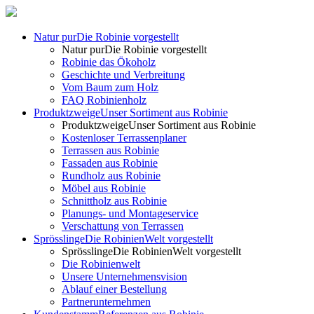
Natur pur
Die Robinie vorgestellt
Natur pur
Die Robinie vorgestellt
Robinie das Ökoholz
Geschichte und Verbreitung
Vom Baum zum Holz
FAQ Robinienholz
Produktzweige
Unser Sortiment aus Robinie
Produktzweige
Unser Sortiment aus Robinie
Kostenloser Terrassenplaner
Terrassen aus Robinie
Fassaden aus Robinie
Rundholz aus Robinie
Möbel aus Robinie
Schnittholz aus Robinie
Planungs- und Montageservice
Verschattung von Terrassen
Sprösslinge
Die RobinienWelt vorgestellt
Sprösslinge
Die RobinienWelt vorgestellt
Die Robinienwelt
Unsere Unternehmensvision
Ablauf einer Bestellung
Partnerunternehmen