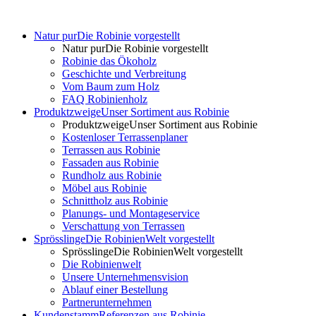
Natur pur
Die Robinie vorgestellt
Natur pur
Die Robinie vorgestellt
Robinie das Ökoholz
Geschichte und Verbreitung
Vom Baum zum Holz
FAQ Robinienholz
Produktzweige
Unser Sortiment aus Robinie
Produktzweige
Unser Sortiment aus Robinie
Kostenloser Terrassenplaner
Terrassen aus Robinie
Fassaden aus Robinie
Rundholz aus Robinie
Möbel aus Robinie
Schnittholz aus Robinie
Planungs- und Montageservice
Verschattung von Terrassen
Sprösslinge
Die RobinienWelt vorgestellt
Sprösslinge
Die RobinienWelt vorgestellt
Die Robinienwelt
Unsere Unternehmensvision
Ablauf einer Bestellung
Partnerunternehmen